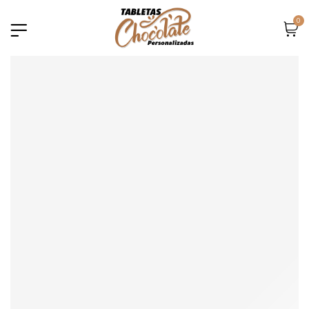
0
Error::$name in
m/home/html/wp-
plate-