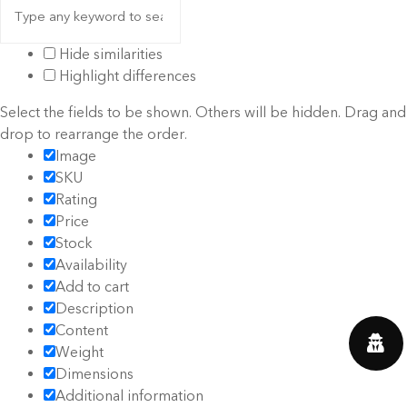
Hide similarities
Highlight differences
Select the fields to be shown. Others will be hidden. Drag and
drop to rearrange the order.
Image
SKU
Rating
Price
Stock
Availability
Add to cart
Description
Content
Weight
Dimensions
Additional information