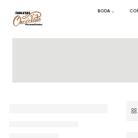
BODA
CO
Error::$name in
m/home/html/wp-
plate-