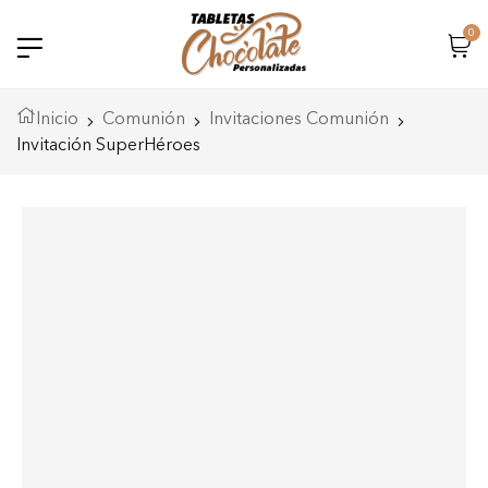
0
Error::$name in
m/home/html/wp-
plate-
Inicio
Comunión
Invitaciones Comunión
Invitación SuperHéroes