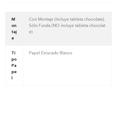
M
Con Montaje (Incluye tableta chocolate),
on
Sólo Funda (NO incluye tableta chocolat
taj
e)
e
Ti
Papel Estucado Blanco
po
Pa
pe
l