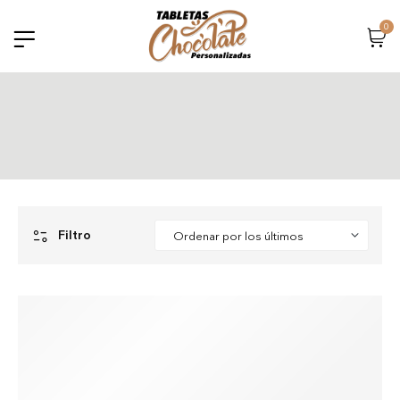
0
Error::$name in
m/home/html/wp-
plate-
Filtro