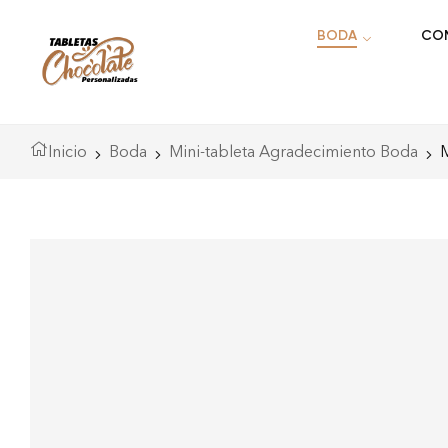
BODA
CO
Error::$name in
m/home/html/wp-
plate-
Inicio
Boda
Mini-tableta Agradecimiento Boda
M