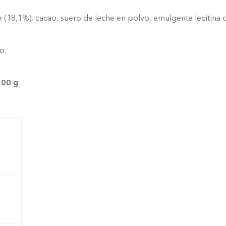
(18,1%), cacao, suero de leche en polvo, emulgente lecitina de
o.
100 g